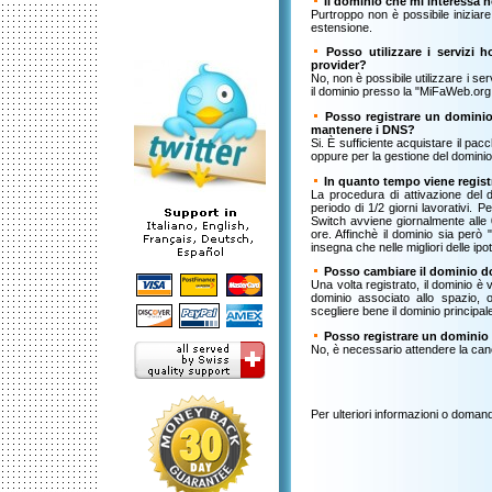
Il dominio che mi interessa 
Purtroppo non è possibile iniziar
estensione.
Posso utilizzare i servizi 
provider?
No, non è possibile utilizzare i se
il dominio presso la "MiFaWeb.org,
Posso registrare un dominio 
mantenere i DNS?
Si. È sufficiente acquistare il pac
oppure per la gestione del dominio 
In quanto tempo viene regist
La procedura di attivazione del
periodo di 1/2 giorni lavorativi. P
Switch avviene giornalmente alle 0
ore. Affinchè il dominio sia però 
insegna che nelle migliori delle ipot
Posso cambiare il dominio d
Una volta registrato, il dominio è
dominio associato allo spazio, 
scegliere bene il dominio principale,
Posso registrare un dominio 
No, è necessario attendere la canc
Per ulteriori informazioni o domand