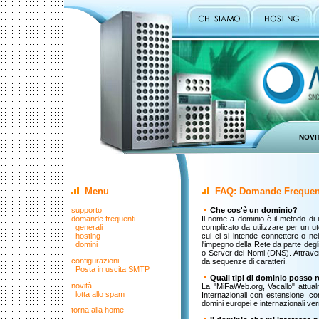
NOVI
NOVI
Menu
FAQ: Domande Frequent
supporto
Che cos'è un dominio?
domande frequenti
Il nome a dominio è il metodo di 
generali
complicato da utilizzare per un u
hosting
cui ci si intende connettere o nei
domini
l'impegno della Rete da parte degl
o Server dei Nomi (DNS). Attrave
configurazioni
da sequenze di caratteri.
Posta in uscita SMTP
Quali tipi di dominio posso r
novità
La "MiFaWeb.org, Vacallo" attualm
lotta allo spam
Internazionali con estensione .com,
domini europei e internazionali ver
torna alla home